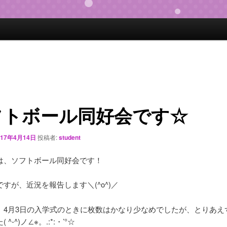
フトボール同好会です☆
017年4月14日
投稿者:
student
は、ソフトボール同好会です！
すが、近況を報告します＼(^o^)／
、4月3日の入学式のときに枚数はかなり少なめでしたが、とりあえ
^-^)ノ∠※。.:*:・’°☆