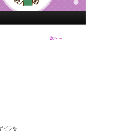
次へ
→
ずビラを