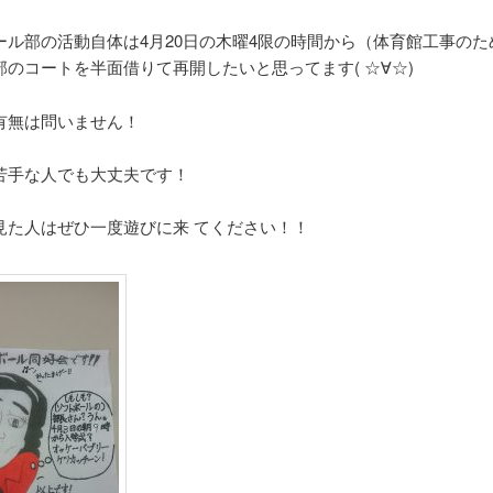
ール部の活動自体は4月20日の木曜4限の時間から（体育館工事のた
部のコートを半面借りて再開したいと思ってます( ☆∀☆)
有無は問いません！
苦手な人でも大丈夫です！
見た人はぜひ一度遊びに来 てください！！