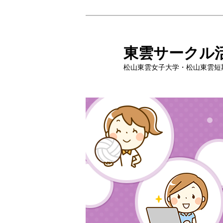
メ
イ
ン
東雲サークル
コ
松山東雲女子大学・松山東雲短
ン
テ
ン
ツ
へ
移
動