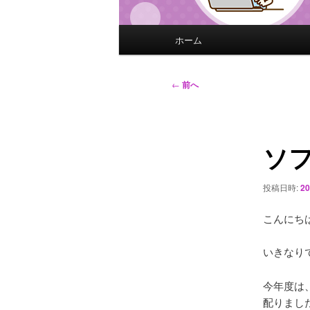
メ
ホーム
イ
ン
メ
投
←
前へ
ニ
稿
ュ
ナ
ー
ビ
ソ
ゲ
ー
シ
投稿日時:
2
ョ
ン
こんにち
いきなりで
今年度は
配りました( 