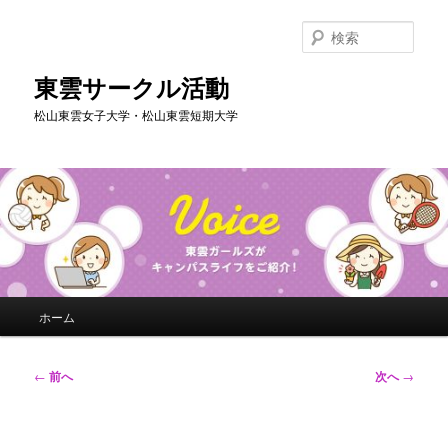
メ
イ
検
ン
索
コ
東雲サークル活動
ン
松山東雲女子大学・松山東雲短期大学
テ
ン
ツ
へ
移
動
メ
ホーム
イ
ン
メ
投
←
前へ
次へ
→
ニ
稿
ュ
ナ
ー
ビ