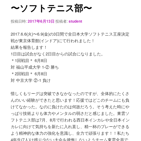
ゲ
〜ソフトテニス部〜
ー
シ
投稿日時:
2017年6月13日
投稿者:
student
ョ
ン
2017.6.6(火)〜6.9(金)の3日間で全日本大学ソフトテニス王座決定
戦が東京体育館(インドア)にて行われました！
結果を報告します！
1日目は試合がなく2日目からの試合になりました。
＊1回戦目＊ 6月8日
対 福山平成大学 1-② 勝ち
＊2回戦目＊ 6月8日
対 中京大学 ②-1 負け
惜しくもリーグは突破できなかなったのですが、全体的にたくさ
んのいい経験ができたと思います！応援ではどこのチームにも負
けてなかった。なのに負けたのは何故だろう。そう考えた時にや
っぱり技術よりも体力やメンタルの弱さだと感じました。東雲ソ
フトテニス部は7月、8月で行われる西日本インカレや全日本イン
カレに向けて気持ちを新たに入れ直し、精一杯のプレーができる
よう精神的な体力の強化を意識し、全力で頑張ります！！私たち
4年生(7人)は残り少ない大会を後悔しないようチーム東雲全員で