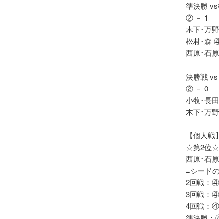
準決勝 v
② － 1
木下･万野
松村･森 ④
西原･石原
決勝戦 v
② － 0
小牧･長田 
木下･万野
【個人戦
☆第2位☆
西原･石
=シード
2回戦：④
3回戦：④
4回戦：④
準決勝：④