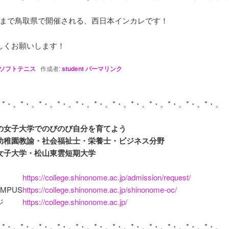
5~9まで鳥取県で開催される、西日本インカレです！
しくお願いします！
ソフトテニス
作成者:
student
パーマリンク
の女子大学でのびのび自分を育てよう

幼稚園教諭・社会福祉士・栄養士・ビジネス分野

https://college.shinonome.ac.jp/admission/request/
AMPUS
https://college.shinonome.ac.jp/shinonome-oc/
ジ
https://college.shinonome.ac.jp/