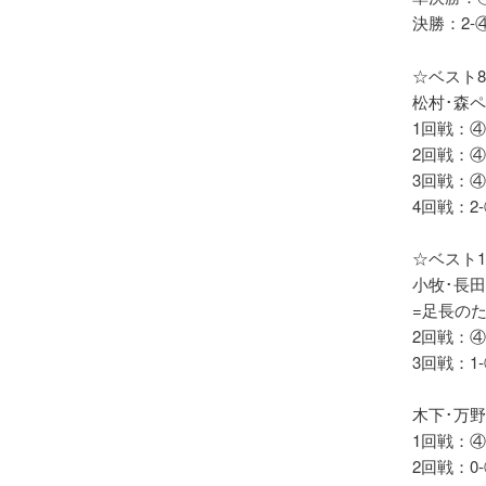
決勝：2-
☆ベスト
松村･森
1回戦：④
2回戦：④
3回戦：④
4回戦：2
☆ベスト1
小牧･長
=足長の
2回戦：④
3回戦：1
木下･万
1回戦：④
2回戦：0