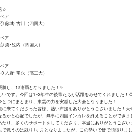
退☆
竹ペア
-④ 藤城･古川（四国大）
岡ペア
-④ 湊･絵内（四国大）
田ペア
-0 入野･宅永（高工大）
優勝し、12連覇となりました！✨
しいです。今回は1~3年生の後輩たちが活躍をみせてくれました！
ひとつにまとまり、東雲の力を実感した大会となりました！
援に来てくださった皆様、熱い声援をありがとうございました！天
なるかと心配でしたが、無事に四国インカレを終えることができま
あたり、多くのサポートをしてくださり、本当にありがとうござい
ムで戦うのは残り1ヶ月となりましたが、この勢いで皆で頑張りま