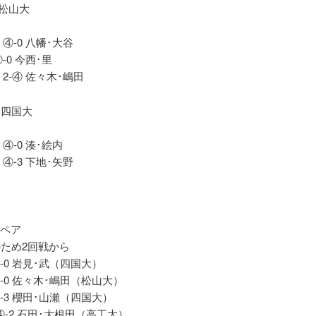
s松山大
 ④-0 八幡･大谷
-0 今西･里
 2-④ 佐々木･嶋田
s 四国大
④-0 湊･絵内
 ④-3 下地･矢野
】
原ペア
のため2回戦から
-0 岩見･武（四国大）
-0 佐々木･嶋田（松山大）
-3 櫻田･山瀬（四国大）
-2 石田･大根田（高工大）