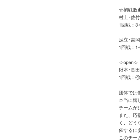
☆初戦敗
村上･佐
1回戦：3
足立･吉
1回戦：1
☆open☆
鍬本･長
1回戦：④
団体では
本当に嬉
チームが
また、応
く、どう
催するに
このチー