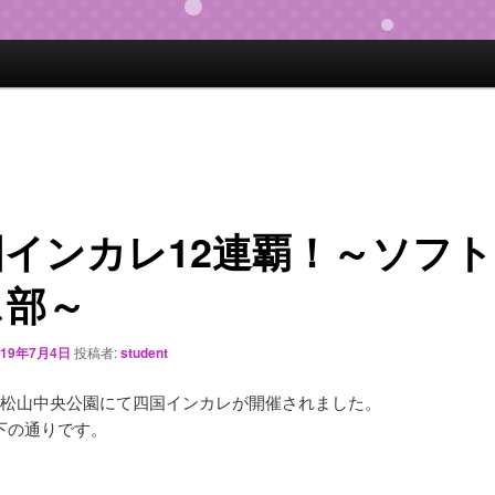
国インカレ12連覇！～ソフ
ス部～
019年7月4日
投稿者:
student
30に松山中央公園にて四国インカレが開催されました。
下の通りです。
】