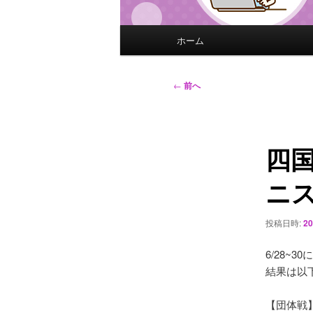
メ
ホーム
イ
ン
メ
投
←
前へ
ニ
稿
ュ
ナ
ー
ビ
四
ゲ
ー
ニ
シ
ョ
ン
投稿日時:
2
6/28~
結果は以
【団体戦