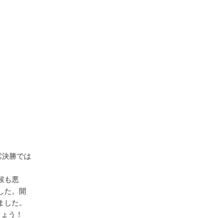
決勝では
候も悪
した。開
ました。
しょう！