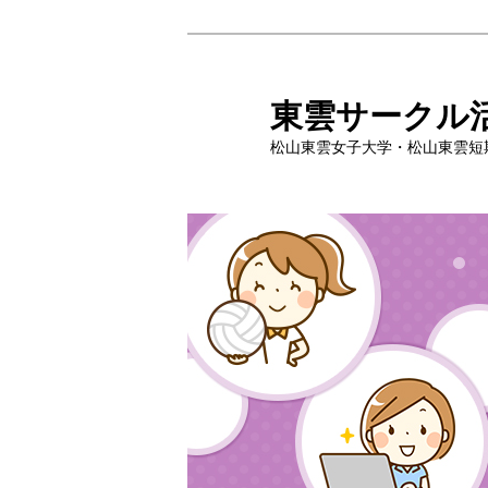
メ
イ
ン
東雲サークル
コ
松山東雲女子大学・松山東雲短
ン
テ
ン
ツ
へ
移
動