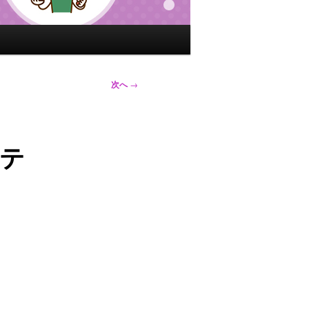
次へ
→
トテ