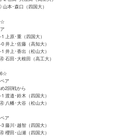
④ 山本･森口（四国大）
8☆
ペア
-1 上原･重（四国大）
-0 井上･佐藤（高知大）
-1 井上･香出（松山大）
-④ 石田･大根田（高工大）
6☆
田ペア
ため2回戦から
-1 渡邉･鈴木（四国大）
-④ 八幡･大谷（松山大）
野ペア
-3 藤川･越智（四国大）
-④ 櫻田･山瀬（四国大）