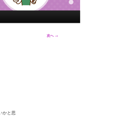
次へ
→
いかと思