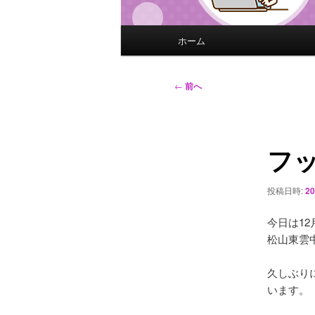
メ
ホーム
イ
ン
メ
投
←
前へ
ニ
稿
ュ
ナ
ー
ビ
フ
ゲ
ー
シ
投稿日時:
2
ョ
ン
今日は1
松山東雲
久しぶり
います。