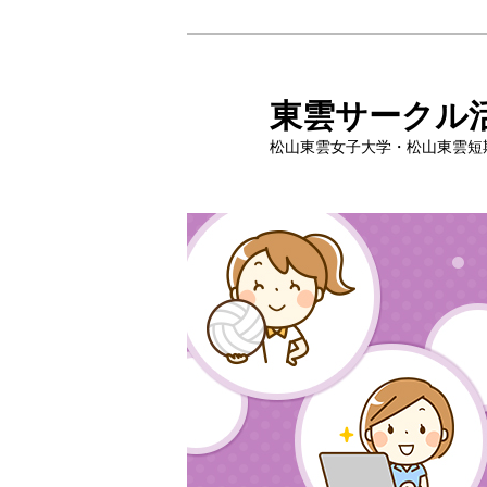
メ
イ
ン
東雲サークル
コ
松山東雲女子大学・松山東雲短
ン
テ
ン
ツ
へ
移
動