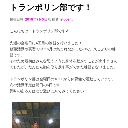
ゲ
トランポリン部です！
ー
シ
投稿日時:
2018年7月5日
投稿者:
student
ョ
ン
こんにちは！トランポリン部です🎵
先週の金曜日に4回目の練習を行いました！
就職活動や実習で中々6月は集まれなかったので、久しぶりの練
習です。
そのため最初はみんな思うように身体を動かすことが出来ません
でしたが、だんだん勘を取り戻す事ができた練習となりました。
トランポリン部は金曜日の18:00から体育館で活動しています。
次の活動予定は明日の6日です！
興味のある方はぜひ遊びに来てみてください！