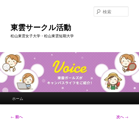
メ
イ
検
ン
索
コ
東雲サークル活動
ン
松山東雲女子大学・松山東雲短期大学
テ
ン
ツ
へ
移
動
メ
ホーム
イ
ン
メ
投
←
前へ
次へ
→
ニ
稿
ュ
ナ
ー
ビ