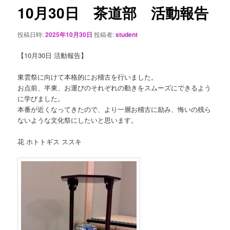
ゲ
10月30日 茶道部 活動報告
ー
シ
投稿日時:
2025年10月30日
投稿者:
student
ョ
ン
【10月30日 活動報告】
東雲祭に向けて本格的にお稽古を行いました。
お点前、半東、お運びのそれぞれの動きをスムーズにできるよう
に学びました。
本番が近くなってきたので、より一層お稽古に励み、悔いの残ら
ないような文化祭にしたいと思います。
花 ホトトギス ススキ