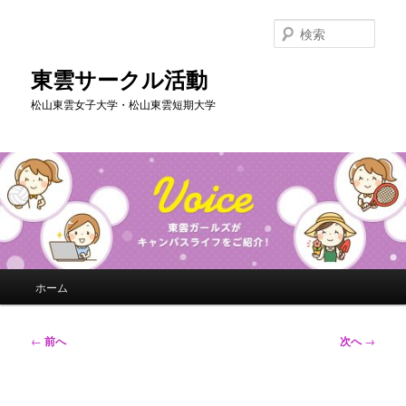
メ
イ
検
ン
索
コ
東雲サークル活動
ン
松山東雲女子大学・松山東雲短期大学
テ
ン
ツ
へ
移
動
メ
ホーム
イ
ン
メ
投
←
前へ
次へ
→
ニ
稿
ュ
ナ
ー
ビ