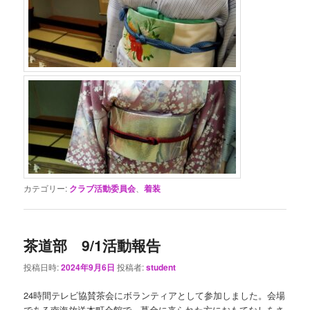
カテゴリー:
クラブ活動委員会
、
着装
茶道部 9/1活動報告
投稿日時:
2024年9月6日
投稿者:
student
24時間テレビ協賛茶会にボランティアとして参加しました。会場
である南海放送本町会館で、募金に来られた方におもてなしをさ