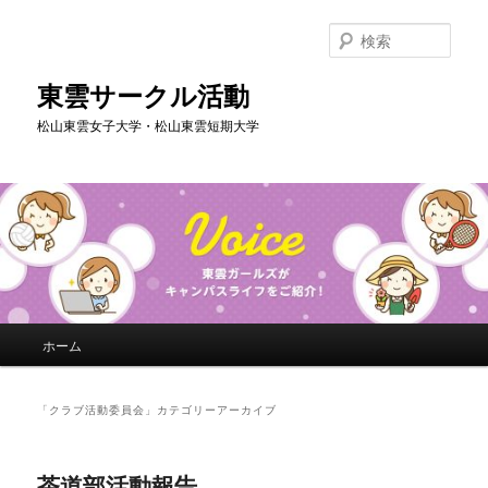
メ
サ
イ
ブ
検
ン
コ
索
コ
ン
東雲サークル活動
ン
テ
松山東雲女子大学・松山東雲短期大学
テ
ン
ン
ツ
ツ
へ
へ
移
移
動
動
メ
ホーム
イ
ン
メ
「
クラブ活動委員会
」カテゴリーアーカイブ
ニ
ュ
ー
茶道部活動報告