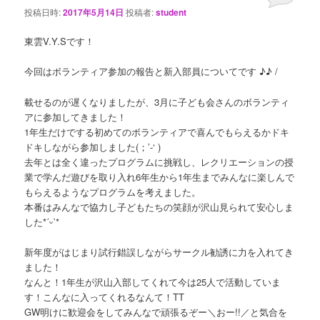
投稿日時:
2017年5月14日
投稿者:
student
東雲V.Y.Sです！
今回はボランティア参加の報告と新入部員についてです ♪♪ /
載せるのが遅くなりましたが、3月に子ども会さんのボランティ
アに参加してきました！
1年生だけでする初めてのボランティアで喜んでもらえるかドキ
ドキしながら参加しました(；’-‘ )
去年とは全く違ったプログラムに挑戦し、レクリエーションの授
業で学んだ遊びを取り入れ6年生から1年生までみんなに楽しんで
もらえるようなプログラムを考えました。
本番はみんなで協力し子どもたちの笑顔が沢山見られて安心しま
した*ˊᵕˋ*
新年度がはじまり試行錯誤しながらサークル勧誘に力を入れてき
ました！
なんと！1年生が沢山入部してくれて今は25人で活動していま
す！こんなに入ってくれるなんて！TT
GW明けに歓迎会をしてみんなで頑張るぞー＼おー!!／と気合を