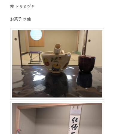
枝 トサミヅキ
お菓子 水仙