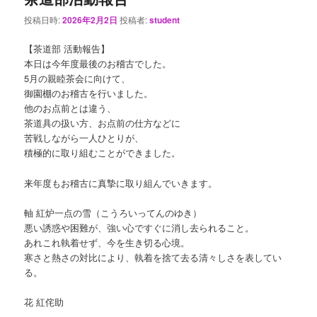
投稿日時:
2026年2月2日
投稿者:
student
【茶道部 活動報告】
本日は今年度最後のお稽古でした。
5月の親睦茶会に向けて、
御園棚のお稽古を行いました。
他のお点前とは違う、
茶道具の扱い方、お点前の仕方などに
苦戦しながら一人ひとりが、
積極的に取り組むことができました。
来年度もお稽古に真摯に取り組んでいきます。
軸 紅炉一点の雪（こうろいってんのゆき）
悪い誘惑や困難が、強い心ですぐに消し去られること。
あれこれ執着せず、今を生き切る心境。
寒さと熱さの対比により、執着を捨て去る清々しさを表してい
る。
花 紅侘助