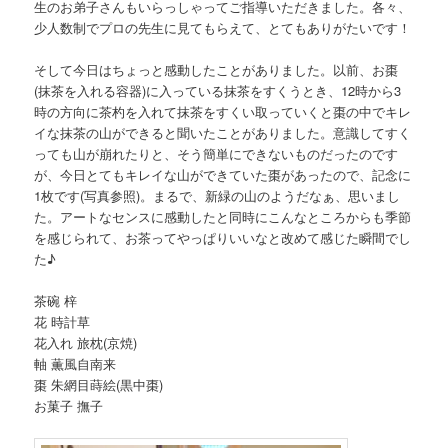
生のお弟子さんもいらっしゃってご指導いただきました。各々、
少人数制でプロの先生に見てもらえて、とてもありがたいです！
そして今日はちょっと感動したことがありました。以前、お棗
(抹茶を入れる容器)に入っている抹茶をすくうとき、12時から3
時の方向に茶杓を入れて抹茶をすくい取っていくと棗の中でキレ
イな抹茶の山ができると聞いたことがありました。意識してすく
っても山が崩れたりと、そう簡単にできないものだったのです
が、今日とてもキレイな山ができていた棗があったので、記念に
1枚です(写真参照)。まるで、新緑の山のようだなぁ、思いまし
た。アートなセンスに感動したと同時にこんなところからも季節
を感じられて、お茶ってやっぱりいいなと改めて感じた瞬間でし
た♪
茶碗 梓
花 時計草
花入れ 旅枕(京焼)
軸 薫風自南来
棗 朱網目蒔絵(黒中棗)
お菓子 撫子