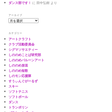
ダンス部です！
に
田中弘樹
より
アーカイブ
ア
ー
カ
カテゴリー
イ
アートクラフト
ブ
クラブ活動委員会
シグマソサエティー
しののめことば研究部
しののめバルーンアート
しののめ放送
しののめ短歌
しのモン応援隊
すうぃんぐがーるず
スキー
ソフトテニス
ソフトボール
ダンス
トランポリン