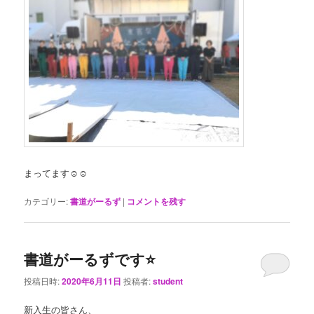
まってます☺️☺️
カテゴリー:
書道がーるず
|
コメントを残す
書道がーるずです⭐️
投稿日時:
2020年6月11日
投稿者:
student
新入生の皆さん、