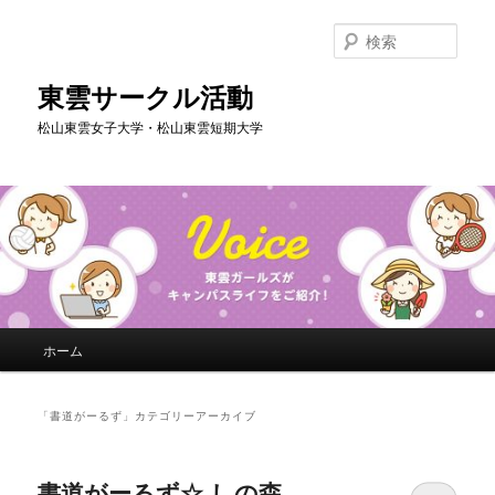
メ
サ
イ
ブ
検
ン
コ
索
コ
ン
東雲サークル活動
ン
テ
松山東雲女子大学・松山東雲短期大学
テ
ン
ン
ツ
ツ
へ
へ
移
移
動
動
メ
ホーム
イ
ン
メ
「
書道がーるず
」カテゴリーアーカイブ
ニ
ュ
ー
書道がーるず☆ しの森