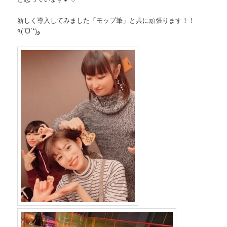
新しく導入してみました「モップ筆」と共に頑張ります！！
٩(ˊᗜˋ*)و