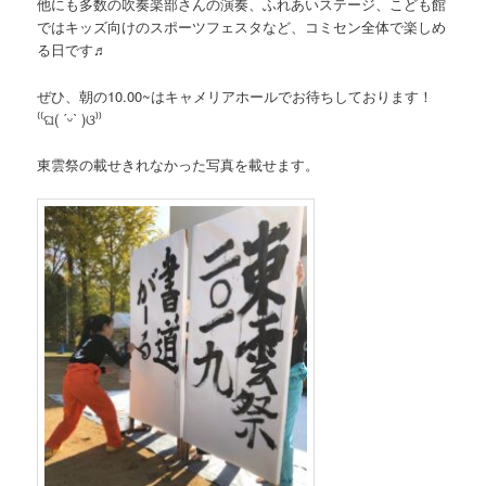
他にも多数の吹奏楽部さんの演奏、ふれあいステージ、こども館
ではキッズ向けのスポーツフェスタなど、コミセン全体で楽しめ
る日です♬︎
ぜひ、朝の10.00~はキャメリアホールでお待ちしております！
⁽⁽ଘ( ˊᵕˋ )ଓ⁾⁾
東雲祭の載せきれなかった写真を載せます。