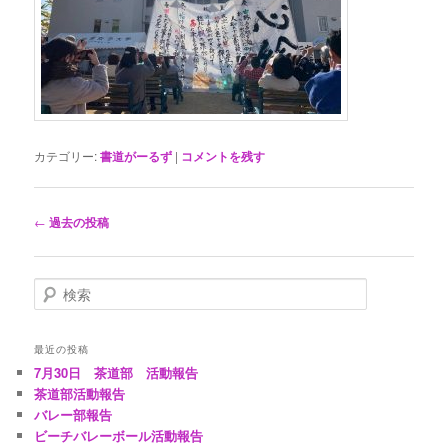
カテゴリー:
書道がーるず
|
コメントを残す
投
←
過去の投稿
稿
ナ
ビ
検
ゲ
索
ー
シ
最近の投稿
ョ
7月30日 茶道部 活動報告
ン
茶道部活動報告
バレー部報告
ビーチバレーボール活動報告