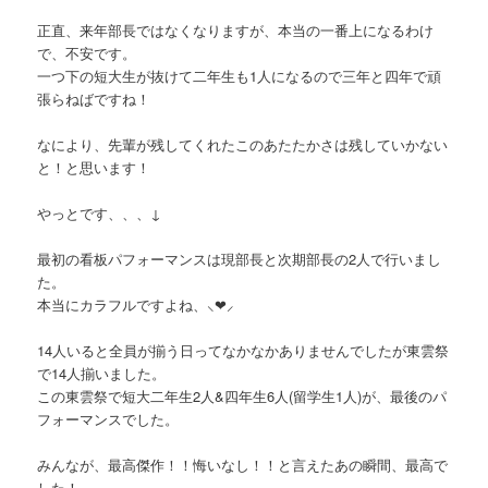
正直、来年部長ではなくなりますが、本当の一番上になるわけ
で、不安です。
一つ下の短大生が抜けて二年生も1人になるので三年と四年で頑
張らねばですね！
なにより、先輩が残してくれたこのあたたかさは残していかない
と！と思います！
やっとです、、、↓
最初の看板パフォーマンスは現部長と次期部長の2人で行いまし
た。
本当にカラフルですよね、⸜❤︎⸝‍
14人いると全員が揃う日ってなかなかありませんでしたが東雲祭
で14人揃いました。
この東雲祭で短大二年生2人&四年生6人(留学生1人)が、最後のパ
フォーマンスでした。
みんなが、最高傑作！！悔いなし！！と言えたあの瞬間、最高で
した！