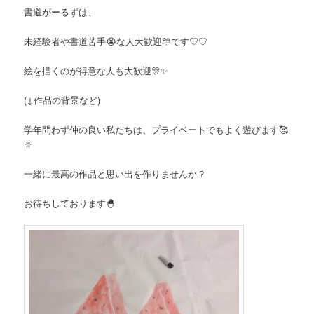
書道がーるずは、
未経験者や書道苦手‪😭な人大歓迎🎊です♡♡
絵を描くのが得意な人も大歓迎🎊✨
(↓作品の背景など)
学年問わず仲の良い私たちは、プライベートでもよく遊びます🥰
🔅
一緒に最高の作品と思い出を作りませんか？
お待ちしております🐣