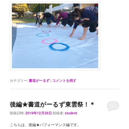
カテゴリー:
書道がーるず
|
コメントを残す
後編★書道がーるず東雲祭！＊
投稿日時:
2019年12月28日
投稿者:
student
こちらは、後編★パフォーマンス編です。