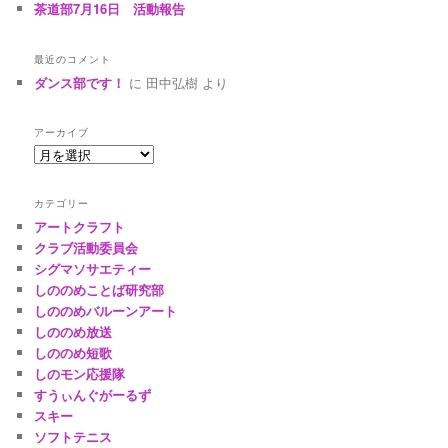
茶道部7月16日 活動報告
最近のコメント
ダンス部です！
に
田中弘樹
より
アーカイブ
ア
ー
カ
カテゴリー
イ
アートクラフト
ブ
クラブ活動委員会
シグマソサエティー
しののめことば研究部
しののめバルーンアート
しののめ放送
しののめ短歌
しのモン応援隊
すうぃんぐがーるず
スキー
ソフトテニス