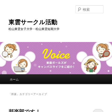
メ
サ
イ
ブ
検
ン
コ
索
コ
ン
東雲サークル活動
ン
テ
松山東雲女子大学・松山東雲短期大学
テ
ン
ン
ツ
ツ
へ
へ
移
移
動
動
メ
ホーム
イ
ン
メ
「
邦楽
」カテゴリーアーカイブ
ニ
ュ
ー
邦楽部です！