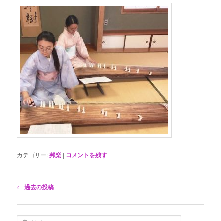
カテゴリー:
邦楽
|
コメントを残す
投
←
過去の投稿
稿
ナ
ビ
検