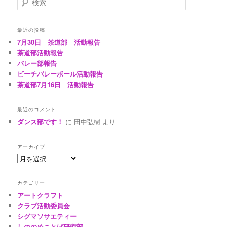
ゲ
索
ー
シ
最近の投稿
ョ
7月30日 茶道部 活動報告
ン
茶道部活動報告
バレー部報告
ビーチバレーボール活動報告
茶道部7月16日 活動報告
最近のコメント
ダンス部です！
に
田中弘樹
より
アーカイブ
ア
ー
カ
カテゴリー
イ
アートクラフト
ブ
クラブ活動委員会
シグマソサエティー
しののめことば研究部