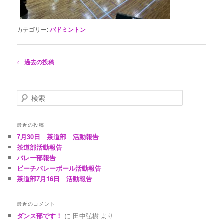
カテゴリー:
バドミントン
投
←
過去の投稿
稿
ナ
ビ
検
ゲ
索
ー
シ
最近の投稿
ョ
7月30日 茶道部 活動報告
ン
茶道部活動報告
バレー部報告
ビーチバレーボール活動報告
茶道部7月16日 活動報告
最近のコメント
ダンス部です！
に
田中弘樹
より