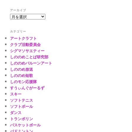
アーカイブ
ア
ー
カ
カテゴリー
イ
アートクラフト
ブ
クラブ活動委員会
シグマソサエティー
しののめことば研究部
しののめバルーンアート
しののめ放送
しののめ短歌
しのモン応援隊
すうぃんぐがーるず
スキー
ソフトテニス
ソフトボール
ダンス
トランポリン
バスケットボール
バドミントン