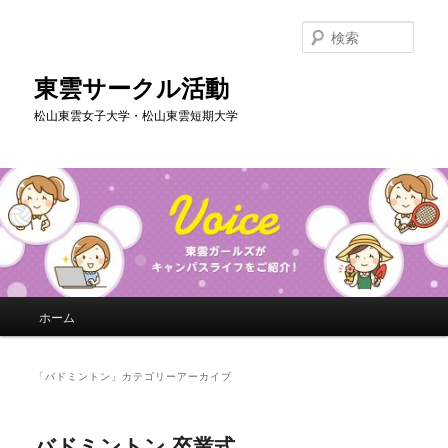
メ
サ
イ
ブ
検
ン
コ
索
コ
ン
東雲サークル活動
ン
テ
松山東雲女子大学・松山東雲短期大学
テ
ン
ン
ツ
ツ
へ
へ
移
移
動
動
メ
ホーム
イ
ン
メ
「
バドミントン
」カテゴリーアーカイブ
ニ
ュ
ー
バドミントン 卒業式