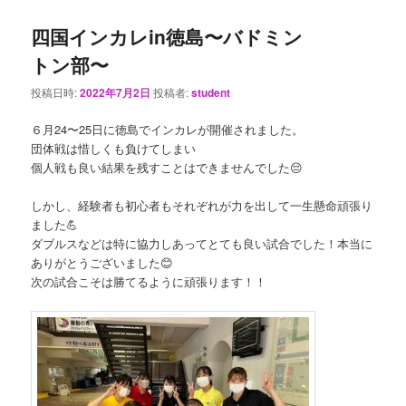
四国インカレin徳島〜バドミン
トン部〜
投稿日時:
2022年7月2日
投稿者:
student
６月24〜25日に徳島でインカレが開催されました。
団体戦は惜しくも負けてしまい
個人戦も良い結果を残すことはできませんでした😔
しかし、経験者も初心者もそれぞれが力を出して一生懸命頑張り
ました💪
ダブルスなどは特に協力しあってとても良い試合でした！本当に
ありがとうございました😊
次の試合こそは勝てるように頑張ります！！